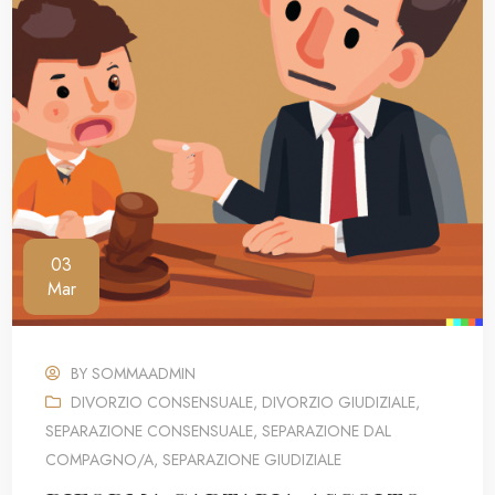
03
Mar
BY
SOMMAADMIN
DIVORZIO CONSENSUALE
,
DIVORZIO GIUDIZIALE
,
SEPARAZIONE CONSENSUALE
,
SEPARAZIONE DAL
COMPAGNO/A
,
SEPARAZIONE GIUDIZIALE