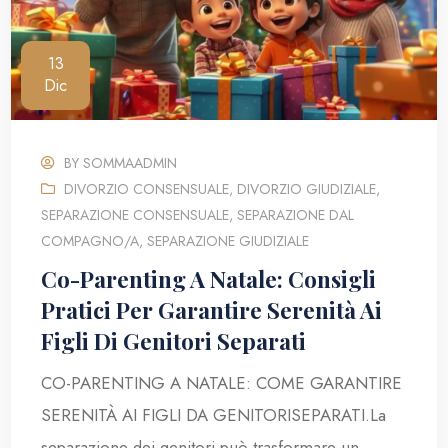
13
Dic
BY
SOMMAADMIN
DIVORZIO CONSENSUALE
,
DIVORZIO GIUDIZIALE
,
SEPARAZIONE CONSENSUALE
,
SEPARAZIONE DAL
COMPAGNO/A
,
SEPARAZIONE GIUDIZIALE
Co-Parenting A Natale: Consigli
Pratici Per Garantire Serenità Ai
Figli Di Genitori Separati
CO-PARENTING A NATALE: COME GARANTIRE
SERENITÀ AI FIGLI DA GENITORISEPARATI.La
separazione dei genitori può trasformare un