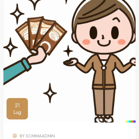
21
Lug
BY
SOMMAADMIN