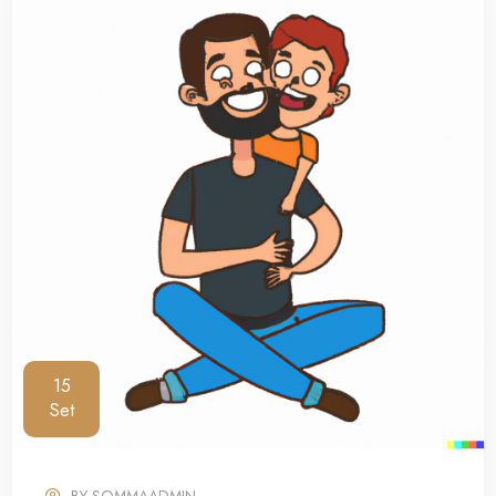
15
Set
BY
SOMMAADMIN