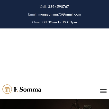
Cell:
3394598767
Email:
menasomma75@gmail.com
Orari:
08:30am to 19:00pm