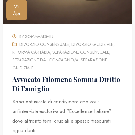
22
Apr
BY
SOMMAADMIN
DIVORZIO CONSENSUALE
,
DIVORZIO GIUDIZIALE
,
RIFORMA CARTABIA
,
SEPARAZIONE CONSENSUALE
,
SEPARAZIONE DAL COMPAGNO/A
,
SEPARAZIONE
GIUDIZIALE
Avvocato Filomena Somma Diritto
Di Famiglia
Sono entusiasta di condividere con voi :
un’intervista esclusiva ad “Eccellenze Italiane”
dove affronto temi cruciali e spesso trascurati
riguardanti