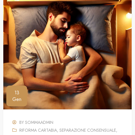
13
Gen
BY
SOMMAADMIN
RIFORMA CARTABIA
,
SEPARAZIONE CONSENSUALE
,