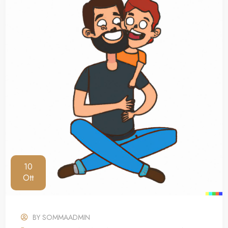
10
Ott
BY
SOMMAADMIN