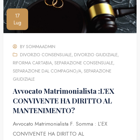
17
Lug
BY
SOMMAADMIN
DIVORZIO CONSENSUALE
,
DIVORZIO GIUDIZIALE
,
RIFORMA CARTABIA
,
SEPARAZIONE CONSENSUALE
,
SEPARAZIONE DAL COMPAGNO/A
,
SEPARAZIONE
GIUDIZIALE
Avvocato Matrimonialista :L’EX
CONVIVENTE HA DIRITTO AL
MANTENIMENTO?
Avvocato Matrimonialista F. Somma : L’EX
CONVIVENTE HA DIRITTO AL