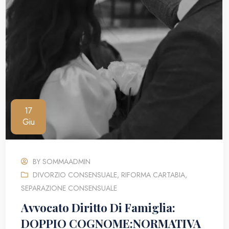
17
Giu
BY
SOMMAADMIN
DIVORZIO CONSENSUALE
,
RIFORMA CARTABIA
,
SEPARAZIONE CONSENSUALE
Avvocato Diritto Di Famiglia:
DOPPIO COGNOME:NORMATIVA