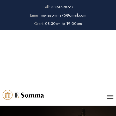
Cell:
3394598767
Email:
menasomma75@gmail.com
Orari:
08:30am to 19:00pm