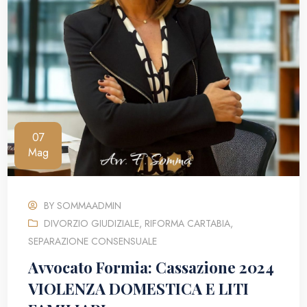
07
Mag
BY
SOMMAADMIN
DIVORZIO GIUDIZIALE
,
RIFORMA CARTABIA
,
SEPARAZIONE CONSENSUALE
Avvocato Formia: Cassazione 2024
VIOLENZA DOMESTICA E LITI