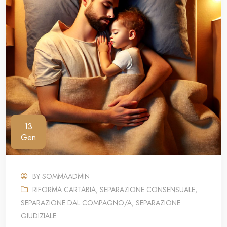
13
Gen
BY
SOMMAADMIN
RIFORMA CARTABIA
,
SEPARAZIONE CONSENSUALE
,
SEPARAZIONE DAL COMPAGNO/A
,
SEPARAZIONE
GIUDIZIALE