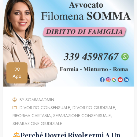
29
Ago
BY
SOMMAADMIN
DIVORZIO CONSENSUALE
,
DIVORZIO GIUDIZIALE
,
RIFORMA CARTABIA
,
SEPARAZIONE CONSENSUALE
,
SEPARAZIONE GIUDIZIALE
Perché Dovrei Rivolgermi A Un