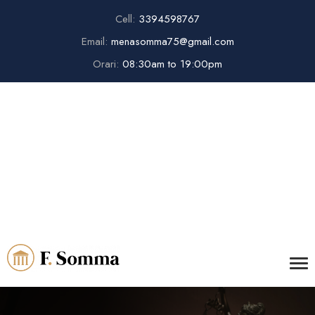
Cell:
3394598767
Email:
menasomma75@gmail.com
Orari:
08:30am to 19:00pm