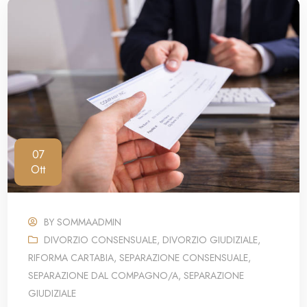
07
Ott
BY
SOMMAADMIN
DIVORZIO CONSENSUALE
,
DIVORZIO GIUDIZIALE
,
RIFORMA CARTABIA
,
SEPARAZIONE CONSENSUALE
,
SEPARAZIONE DAL COMPAGNO/A
,
SEPARAZIONE
GIUDIZIALE