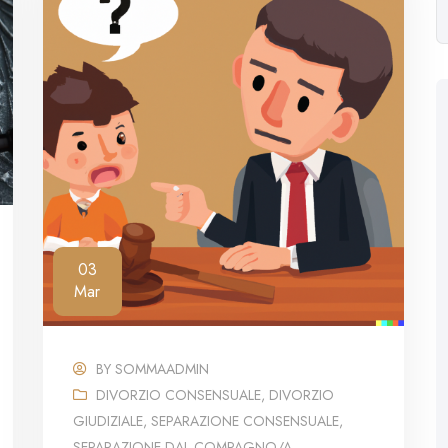
03
Mar
BY
SOMMAADMIN
DIVORZIO CONSENSUALE
,
DIVORZIO
GIUDIZIALE
,
SEPARAZIONE CONSENSUALE
,
SEPARAZIONE DAL COMPAGNO/A
,