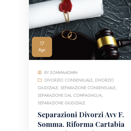
17
Apr
BY
SOMMAADMIN
DIVORZIO CONSENSUALE
,
DIVORZIO
GIUDIZIALE
,
SEPARAZIONE CONSENSUALE
,
SEPARAZIONE DAL COMPAGNO/A
,
SEPARAZIONE GIUDIZIALE
Separazioni Divorzi Avv F.
Somma. Riforma Cartabia