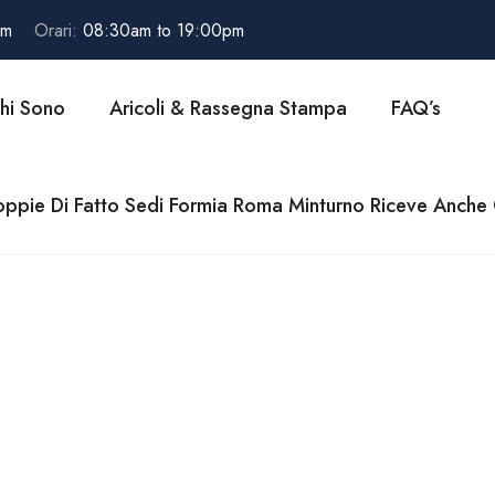
om
Orari:
08:30am to 19:00pm
hi Sono
Aricoli & Rassegna Stampa
FAQ’s
ppie Di Fatto Sedi Formia Roma Minturno Riceve Anch