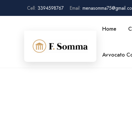
Cell:
3394598767
Email:
menasomma75@gmail.c
Home
C
Avvocato Co