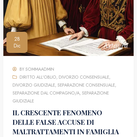
28
Dic
BY
SOMMAADMIN
DIRITTO ALL'OBLIO
,
DIVORZIO CONSENSUALE
,
DIVORZIO GIUDIZIALE
,
SEPARAZIONE CONSENSUALE
,
SEPARAZIONE DAL COMPAGNO/A
,
SEPARAZIONE
GIUDIZIALE
IL CRESCENTE FENOMENO
DELLE FALSE ACCUSE DI
MALTRATTAMENTI IN FAMIGLIA