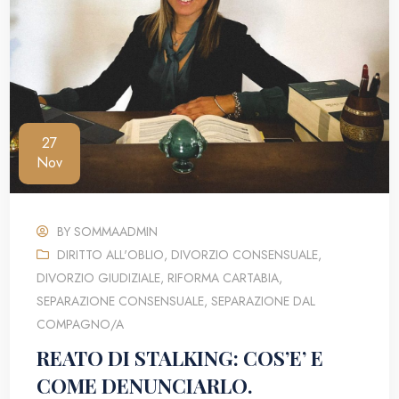
27
Nov
BY
SOMMAADMIN
DIRITTO ALL'OBLIO
,
DIVORZIO CONSENSUALE
,
DIVORZIO GIUDIZIALE
,
RIFORMA CARTABIA
,
SEPARAZIONE CONSENSUALE
,
SEPARAZIONE DAL
COMPAGNO/A
REATO DI STALKING: COS’E’ E
COME DENUNCIARLO.