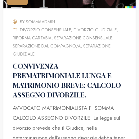
BY
SOMMAADMIN
DIVORZIO CONSENSUALE
,
DIVORZIO GIUDIZIALE
,
RIFORMA CARTABIA
,
SEPARAZIONE CONSENSUALE
,
SEPARAZIONE DAL COMPAGNO/A
,
SEPARAZIONE
GIUDIZIALE
CONVIVENZA
PREMATRIMONIALE LUNGA E
MATRIMONIO BREVE: CALCOLO
ASSEGNO DIVORZILE.
AVVOCATO MATRIMONIALISTA F. SOMMA
CALCOLO ASSEGNO DIVORZILE. La legge sul
divorzio prevede che il Giudice, nella
determinazione dell’assegno divorzile,debba tener