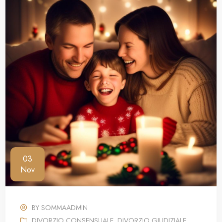
03
Nov
BY
SOMMAADMIN
DIVORZIO CONSENSUALE
,
DIVORZIO GIUDIZIALE
,