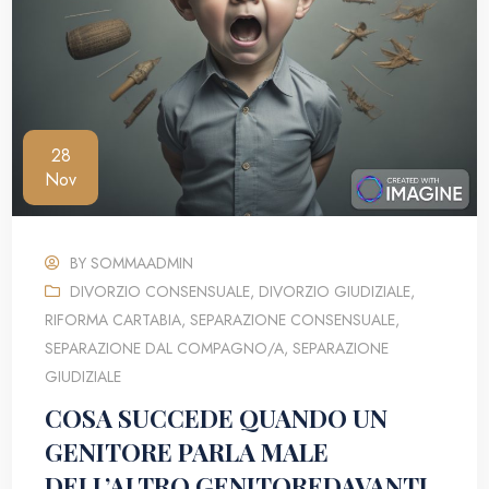
28
Nov
BY
SOMMAADMIN
DIVORZIO CONSENSUALE
,
DIVORZIO GIUDIZIALE
,
RIFORMA CARTABIA
,
SEPARAZIONE CONSENSUALE
,
SEPARAZIONE DAL COMPAGNO/A
,
SEPARAZIONE
GIUDIZIALE
COSA SUCCEDE QUANDO UN
GENITORE PARLA MALE
DELL’ALTRO GENITOREDAVANTI