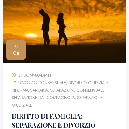
31
Ott
BY
SOMMAADMIN
DIVORZIO CONSENSUALE
,
DIVORZIO GIUDIZIALE
,
RIFORMA CARTABIA
,
SEPARAZIONE CONSENSUALE
,
SEPARAZIONE DAL COMPAGNO/A
,
SEPARAZIONE
GIUDIZIALE
DIRITTO DI FAMIGLIA:
SEPARAZIONE E DIVORZIO