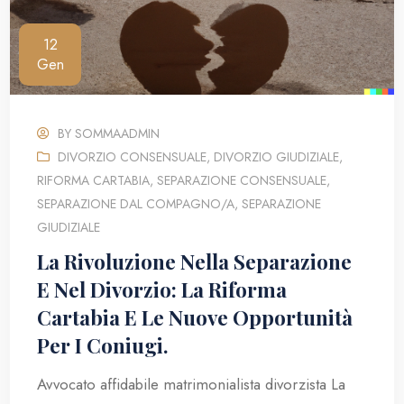
12
Gen
BY
SOMMAADMIN
DIVORZIO CONSENSUALE
,
DIVORZIO GIUDIZIALE
,
RIFORMA CARTABIA
,
SEPARAZIONE CONSENSUALE
,
SEPARAZIONE DAL COMPAGNO/A
,
SEPARAZIONE
GIUDIZIALE
La Rivoluzione Nella Separazione
E Nel Divorzio: La Riforma
Cartabia E Le Nuove Opportunità
Per I Coniugi.
Avvocato affidabile matrimonialista divorzista La