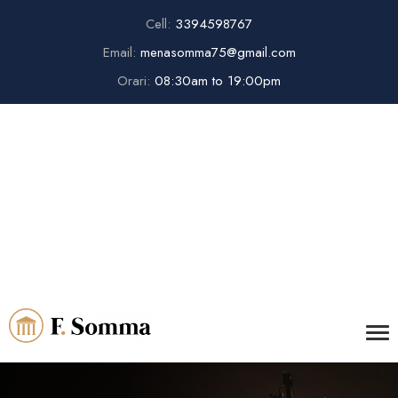
Cell:
3394598767
Email:
menasomma75@gmail.com
Orari:
08:30am to 19:00pm